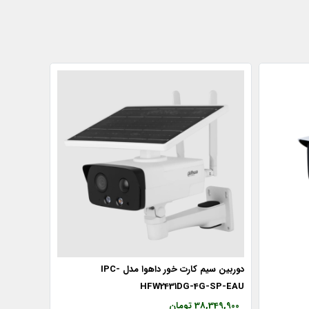
دوربین سیم کارت خور داهوا مدل IPC-
HFW2431DG-4G-SP-EAU
38,349,900 تومان