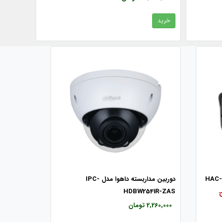
خرید
دوربین مداربسته داهوا مدل IPC-
HDBW2541R-ZAS
2,260,000 تومان