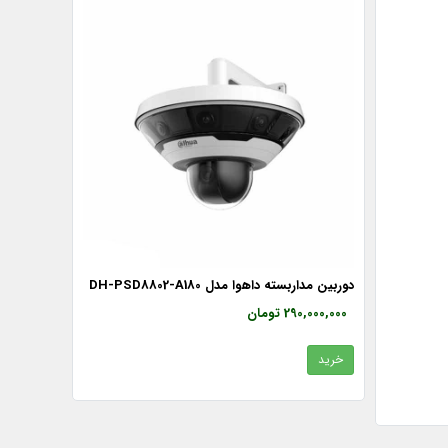
دوربین مداربسته داهوا مدل DH-PSD8802-A180
290,000,000 تومان
خرید