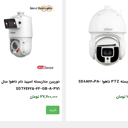
دوربین مداربسته PTZ داهوا SD8A440PA-
دوربین مداربسته اسپید دام داهوا مدل
SDT4E425-4F-GB-A-PV1
ن
37,700,000 تومان
خرید