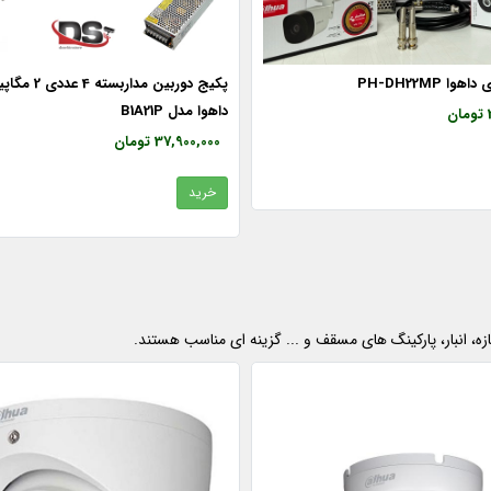
پکیج دوربین مداربست
داهوا مدل B1A21P
37,900,000 تومان
خرید
زه، انبار، پارکینگ های مسقف و ... گزینه ای مناسب هستند.