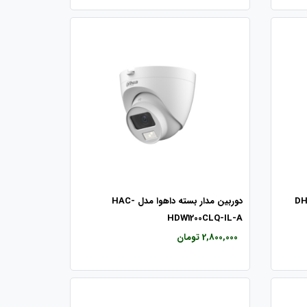
دل DH-HAC-
دوربین مدار بسته داهوا مدل HAC-
HDW1200CLQ-IL-A
2,800,000 تومان