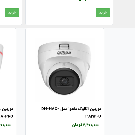
خرید
خرید
دوربین آنالوگ داهوا مدل DH-HAC-
-A-PRO
T1A21P-U
4,400,000 تومان
8,400,000 ت