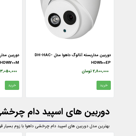
گ داهوا مدلDH-HAC-
دوربین مداربسته آنالوگ داهوا مدل DH-HAC-
HDW1200M
HDW1100EP
2,800,000 تومان
3,050,000 تومان
خرید
خرید
دوربین های اسپید دام چرخشی
بهترین مدل دوربین های اسپید دام چرخشی داهوا با زوم بسیار 