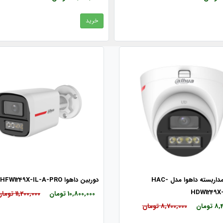
خرید
دوربین مداربسته داهوا مدل HAC-
دوربین داهوا HAC-HFW1249X-IL-A-PRO
HDW1249X
10,800,000 تومان
11,200,000 تومان
ومان
8,700,000 تومان