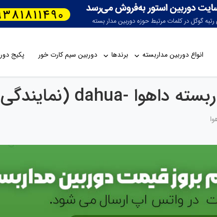
انواع دوربین مداربسته
برندها
دوربین سیم کارت خور
پکیج دورب
دگی رسمی داهوا در ایران)
وا