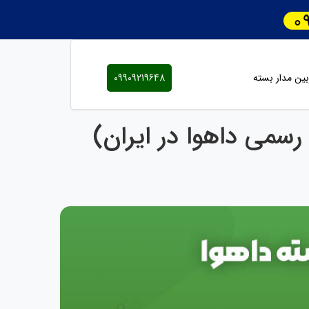
ین مدار بسته
09909219648