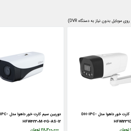
 موبایل بدون نیاز به دستگاه DVR)
دوربین سیم کارت خور داهوا مدل DH-IPC-
دوربین سیم کارت خور داهوا مدل IPC-
HFW4230M-4G-AS-I2
HFW1239
28,300,000 تومان