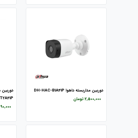
دوربین مداربسته داهوا DH-HAC-B1A41P
T2A41P
2,500,000 تومان
2,590,000 