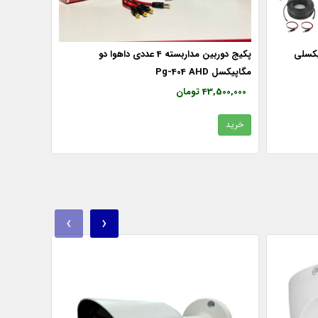
ه 4 عددی 2 مگاپیکسلی
پکیج دوربین مداربسته 4 عددی داهوا دو
مگاپیکسل Pg-404 AHD
43,500,000 تومان
خرید
‹
›