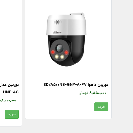
 HAC-PT1239AP-
دوربین داهوا SD2A500NB-GNY-A-PV
HNF-5G
8,850,000 تومان
108,000,000 توما
خرید
خرید