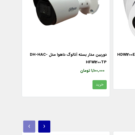
دوربین مدار بسته آنالوگ داهوا مدل DH-HAC-
HFW1200TP
1,100,000 تومان
خرید
‹
›