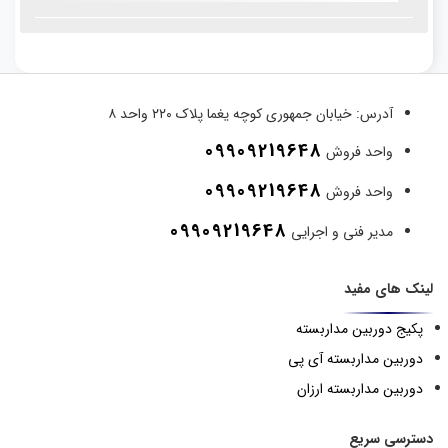
آدرس:
خیابان جمهوری کوچه یغما پلاک ۲۲۰ واحد ۸
09909219648
واحد فروش
09909219648
واحد فروش
09909219648
مدیر فنی و اجرایی
لینک های مفید
پکیج دوربین مداربسته
دوربین مداربسته آی پی
دوربین مداربسته ارزان
دسترسی سریع