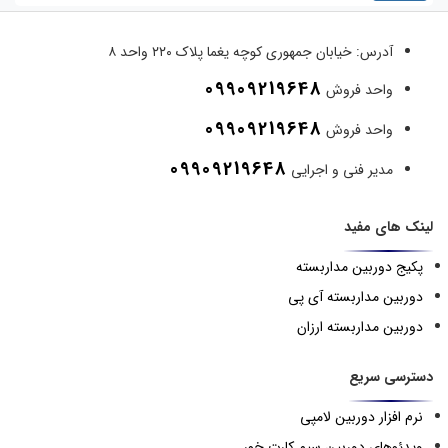
آدرس:
خیابان جمهوری کوچه یغما پلاک ۲۲۰ واحد ۸
09909219648
واحد فروش
09909219648
واحد فروش
09909219648
مدیر فنی و اجرایی
لینک های مفید
پکیج دوربین مداربسته
دوربین مداربسته آی پی
دوربین مداربسته ارزان
دسترسی سریع
نرم افزار دوربین لامپی
ویدئوهای دوربین سیم کارت خور