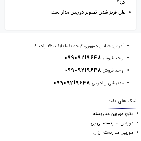
کرد؟
علل فریز شدن تصویر دوربین مدار بسته
آدرس:
خیابان جمهوری کوچه یغما پلاک ۲۲۰ واحد ۸
09909219648
واحد فروش
09909219648
واحد فروش
09909219648
مدیر فنی و اجرایی
لینک های مفید
پکیج دوربین مداربسته
دوربین مداربسته آی پی
دوربین مداربسته ارزان