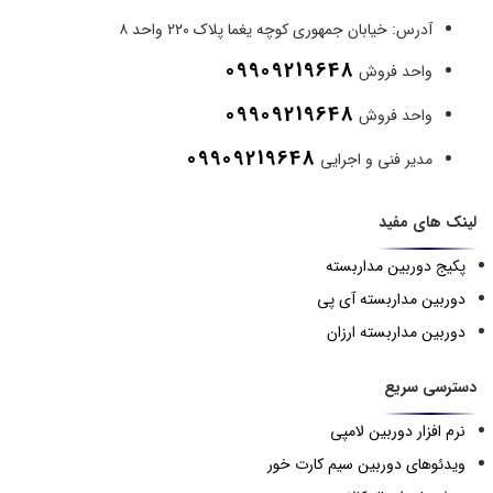
آدرس:
خیابان جمهوری کوچه یغما پلاک ۲۲۰ واحد ۸
09909219648
واحد فروش
09909219648
واحد فروش
09909219648
مدیر فنی و اجرایی
لینک های مفید
پکیج دوربین مداربسته
دوربین مداربسته آی پی
دوربین مداربسته ارزان
دسترسی سریع
نرم افزار دوربین لامپی
ویدئوهای دوربین سیم کارت خور