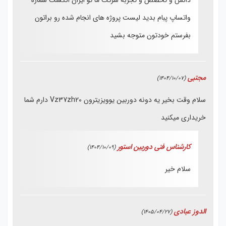
دانش و تخصص و تجربه شرکت ما تو ایران انگشت شماره
واتساپ پبام بدید لیست پروژه های انجام شده رو براتون
بفرستم خودتون متوجه بشید
مجتبی
(1404/10/07)
سلام وقت بخیر یه دونه دوربین یوویزیترون Vz37zh20 دارم شما
خریداری میکنید
کارشناس فنی دوربین استور
(1404/10/09)
سلام خیر
الدوز عبادی
(1405/04/27)