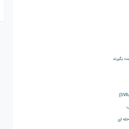
ت بگیرند
ب
حله ای