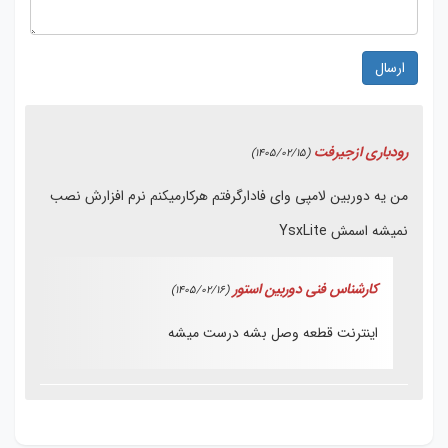
ارسال
رودباری ازجیرفت
(1405/02/15)
من یه دوربین لامپی وای فادارگرفتم هرکارمیکنم نرم افزارش نصب
نمیشه اسمش YsxLite
کارشناس فنی دوربین استور
(1405/02/16)
اینترنت قطعه وصل بشه درست میشه