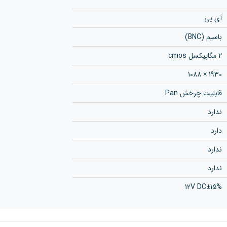
آی پی
باسیم (BNC)
2 مگاپیکسل cmos
1930 × 1088
قابلیت چرخش Pan
ندارد
دارد
ندارد
ندارد
12V DC±15%