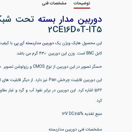
توضیحات
مشخصات فنی
دوربین مدار بسته
2CE16D0T-IT5
این محصول هایک ویژن یک
دوربین مداربسته آی پی
کابل BNC است. وزن این دوربین 430 گرم می باشد.
حسگر تصویر در این دوربین از نوع CMOS و رزولوشن تصویر 1930 × 1088، 1080p@25fps/1080p@30fps است.
این دوربین قابلیت چرخش Pan نیز دارد. 
ip66 اشاره کرد. این دوربین در برابر نفوذ آب و گرد و غبار
کرد.
منبع تغذیه 12V DC±15%
مشخصات فنی دوربین مداربسته