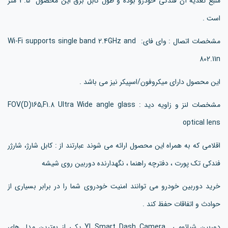
منبع تغذیه آن فندکی خودرو بوده و طول کابل برق این محصول 3.5 متر
است .
مشخصات اتصال : وای فای: Wi-Fi supports single band 2.4GHz and
802.11n
این محصول دارای میکروفون/اسپیکر نیز می باشد .
مشخصات لنز و زاویه دید : FOV(D)165,F1.8 Ultra Wide angle glass
optical lens
اقلامی که به همراه این محصول ارائه می شوند عبارتند از : کابل شارژ، شارژر
فندکی تک پورت ، دفترچه راهنما ، نگهدارنده دوربین روی شیشه
خرید دوربین خودرو می توانند امنیت خودروی شما را در برابر بسیاری از
حوادث و اتفاقات حفظ کند .
دوربين شيائومی YI Smart Dash Camera یکی از بهترین مدل های