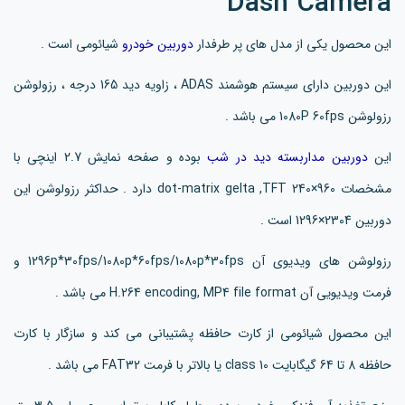
Dash Camera
این محصول یکی از مدل های پر طرفدار
دوربین خودرو
شیائومی است .
این دوربین دارای سیستم هوشمند ADAS ، زاویه دید 165 درجه ، رزولوشن
رزولوشن 1080P 60fps می باشد .
این
دوربین مداربسته دید در شب
بوده و صفحه نمایش 2.7 اینچی با
مشخصات 960×240 dot-matrix gelta ,TFT دارد . حداکثر رزولوشن این
دوربین 2304×1296 است .
رزولوشن های ویدیوی آن 1296p*30fps/1080p*60fps/1080p*30fps و
فرمت ویدیویی آن H.264 encoding, MP4 file format می باشد .
این محصول شیائومی از کارت حافظه پشتیبانی می کند و سازگار با کارت
حافظه 8 تا 64 گیگابایت class 10 یا بالاتر با فرمت FAT32 می باشد .