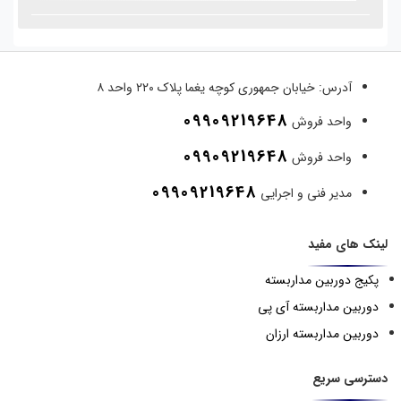
آدرس:
خیابان جمهوری کوچه یغما پلاک ۲۲۰ واحد ۸
09909219648
واحد فروش
09909219648
واحد فروش
09909219648
مدیر فنی و اجرایی
لینک های مفید
پکیج دوربین مداربسته
دوربین مداربسته آی پی
دوربین مداربسته ارزان
دسترسی سریع