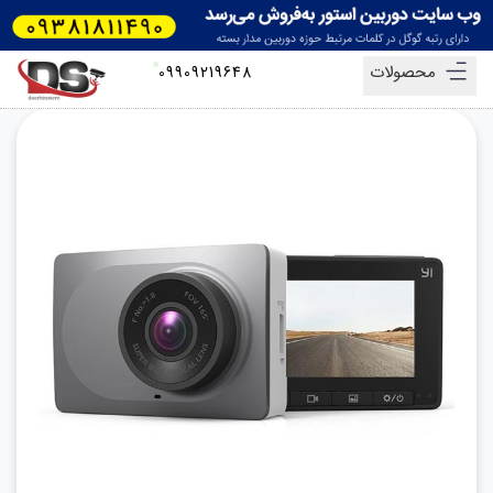
محصولات
09909219648