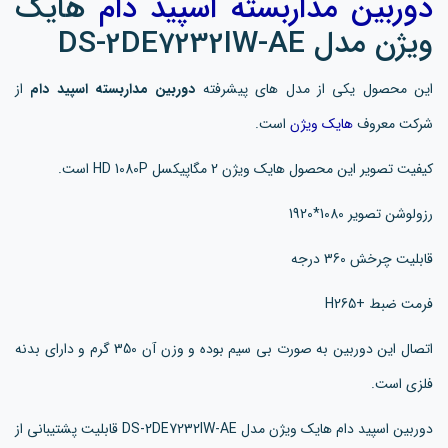
دوربین مداربسته اسپید دام
هایک
ویژن مدل DS-2DE7232IW-AE
این محصول یکی از مدل های پیشرفته
دوربین مداربسته اسپید دام
از
شرکت معروف
هایک ویژن
است.
کیفیت تصویر این محصول هایک ویژن 2 مگاپیکسل HD 1080P است.
رزولوشن تصویر 1080*1920
قابلیت چرخش 360 درجه
فرمت ضبط +H265
اتصال این دوربین به صورت بی سیم بوده و وزن آن 350 گرم و دارای بدنه
فلزی است.
دوربین اسپید دام هایک ویژن مدل DS-2DE7232IW-AE قابلیت پشتیبانی از