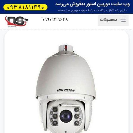
محصولات
09909219648