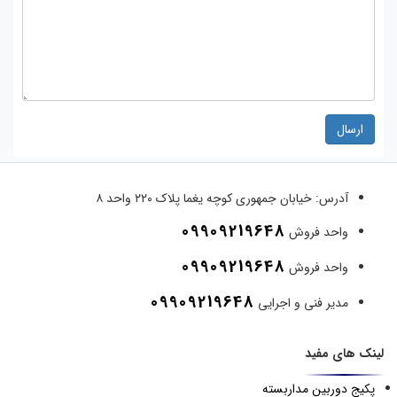
ارسال
آدرس:
خیابان جمهوری کوچه یغما پلاک ۲۲۰ واحد ۸
09909219648
واحد فروش
09909219648
واحد فروش
09909219648
مدیر فنی و اجرایی
لینک های مفید
پکیج دوربین مداربسته