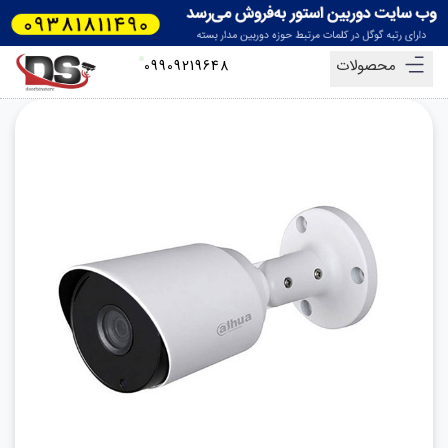
محصولات
09909219648