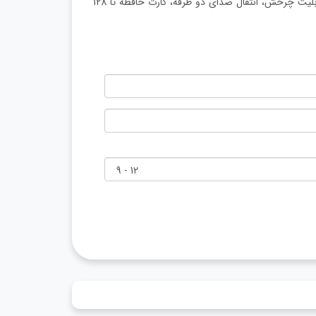
دوربین مداربسته مینی اسپید دام، 5 مگاپیکسل، دید در شب رنگی، قابلیت چرخش، انتقال صدای دو طرفه، کارت حافظه تا 128