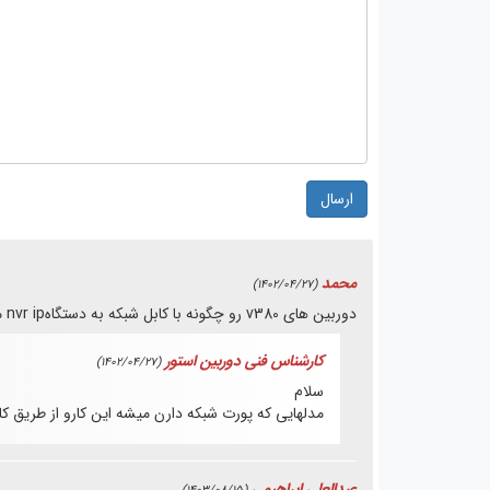
ارسال
محمد
(1402/04/27)
دوربین های v380 رو چگونه با کابل شبکه به دستگاهnvr ip متصل کنم؟
کارشناس فنی دوربین استور
(1402/04/27)
سلام
مدلهایی که پورت شبکه دارن میشه این کارو از طریق کا
عبدالعلی ابراهیمی