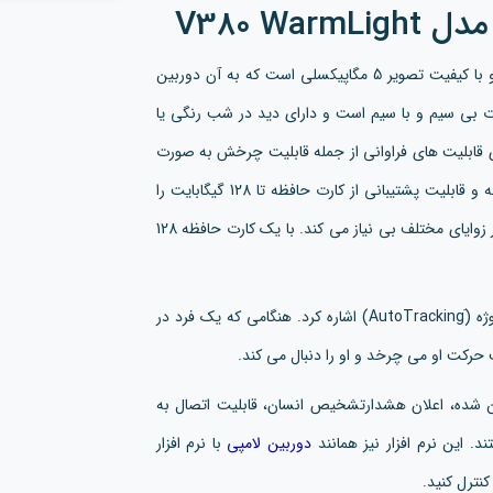
V380 W
با ابعاد کوچک و با کیفیت تصویر 5 مگاپیکسلی است که به آن دوربین
ت بی سیم و با سیم است و دارای دید در شب رنگی یا
د. این محصول دارای قابلیت های فراوانی از جمله قابلیت چرخش به صورت
افقی (Pan) تا 330 درجه و همچنین عمودی (Tilt) تا 90 درجه و قابلیت پشتیبانی از کارت حافظه تا 128 گیگابایت را
در زوایای مختلف بی نیاز می کند. با یک کارت حافظه 128
از دیگر قابلیت های این دوربین می توان به قابلیت تعقیب سوژه (َAutoTracking) اشاره کرد. هنگامی که یک فرد در
 حرکت او می چرخد و او را دنبال می کند.
ین شده، اعلان هشدارتشخیص انسان، قابلیت اتصال به
دوربین لامپی
با نرم افزار