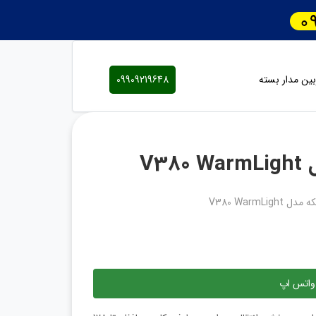
ین مدار بسته
09909219648
V3
V380 WarmL
واتس اپ