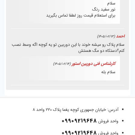
سلام
نور سفید رنگ
برای استعلام قیمت روز لطفا تماس بگیرید
احمد
(1405/02/13)
سلام پلاک رو میشه خوند با این دوربین تو یه کوچه اگه وسط نصب
کنم؟دستکاه دو مگ هستش
کارشناس فنی دوربین استور
(1405/02/14)
سلام بله
آدرس:
خیابان جمهوری کوچه یغما پلاک ۲۲۰ واحد ۸
09909219648
واحد فروش
09909219648
واحد فروش