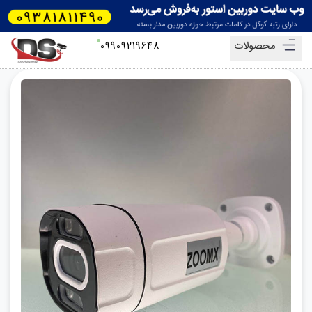
محصولات
09909219648