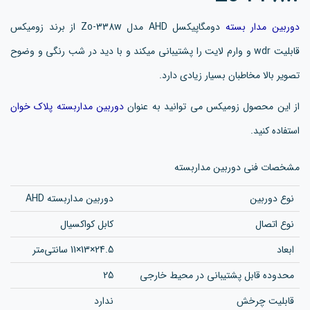
دوربین مدار بسته
دومگاپیکسل AHD مدل Zo-338w از برند زومیکس
قابلیت wdr و وارم لایت را پشتیبانی میکند و با دید در شب رنگی و وضوح
تصویر بالا مخاطبان بسیار زیادی دارد.
از این محصول زومیکس می توانید به عنوان
دوربین مداربسته پلاک خوان
استفاده کنید.
مشخصات فنی دوربین مداربسته
نوع دوربین
دوربین مداربسته AHD
نوع اتصال
کابل کواکسیال
ابعاد
24.5×13×11 سانتی‌متر
محدوده قابل پشتیبانی در محیط خارجی
25
قابلیت چرخش
ندارد