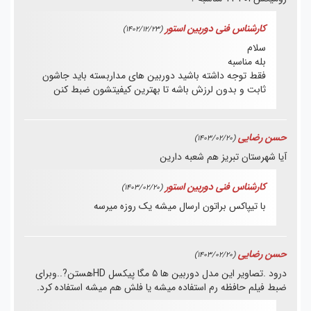
کارشناس فنی دوربین استور
(1402/12/23)
سلام
بله مناسبه
فقط توجه داشته باشید دوربین های مداربسته باید جاشون
ثابت و بدون لرزش باشه تا بهترین کیفیتشون ضبط کنن
حسن رضایی
(1403/02/20)
آیا شهرستان تبریز هم شعبه دارین
کارشناس فنی دوربین استور
(1403/02/20)
با تیپاکس براتون ارسال میشه یک روزه میرسه
حسن رضایی
(1403/02/20)
درود .تصاویر این مدل دوربین ها ۵ مگا پیکسل HDهستن?..وبرای
ضبط فیلم حافظه رم استفاده میشه یا فلش هم میشه استفاده کرد.