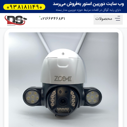
محصولات
02166346831