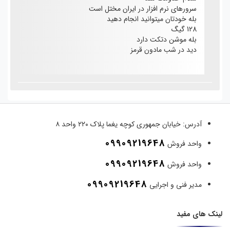
سرورهای نرم افزار در ایران مختل است
بله خودتان میتوانید انجام دهید
128 گیگ
بله موشن دتکت دارد
دید در شب مادون قرمز
آدرس:
خیابان جمهوری کوچه یغما پلاک ۲۲۰ واحد ۸
09909219648
واحد فروش
09909219648
واحد فروش
09909219648
مدیر فنی و اجرایی
لینک های مفید