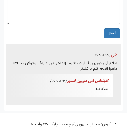
ارسال
علی
(1404/06/20)
سلام این دوربین قابلیت تنظیم ip دلخواه رو داره؟ میخوام روی xvr
داهوا اضافه کنم با تشکر
کارشناس فنی دوربین استور
(1404/06/21)
سلام بله
آدرس:
خیابان جمهوری کوچه یغما پلاک ۲۲۰ واحد ۸