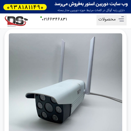
محصولات
02166346831