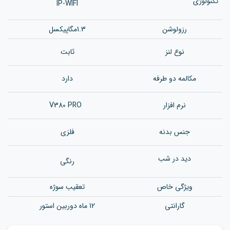
تکنولوژی
IP-WIFI
رزولوشن
1.3مگاپیکسل
نوع لنز
ثابت
مکالمه دو طرفه
دارد
نرم افزار
V380 PRO
جنس بدن
ه
فلزی
دید در شب
رنگی
ویژگی خاص
تعقیب سوژه
گارانتی
12 ماه دوربین استور