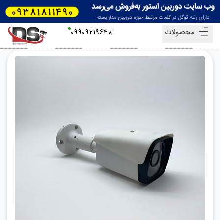
محصولات
09909219648