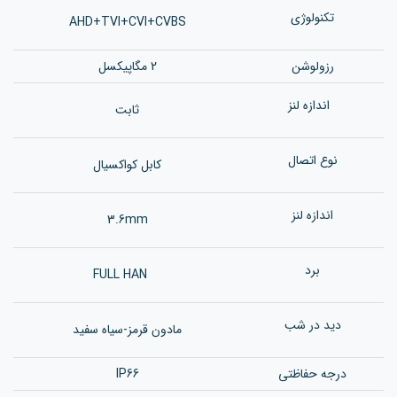
تکنولوژی
AHD+TVI+CVI+CVBS
رزولوشن
2 مگاپیکسل
اندازه لنز
ثابت
نوع اتصال
کابل کواکسیال
اندازه لنز
3.6mm
برد
FULL HAN
دید در شب
مادون قرمز-سیاه سفید
درجه حفاظتی
IP66