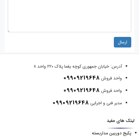
ارسال
آدرس:
خیابان جمهوری کوچه یغما پلاک ۲۲۰ واحد ۸
09909219648
واحد فروش
09909219648
واحد فروش
09909219648
مدیر فنی و اجرایی
لینک های مفید
پکیج دوربین مداربسته