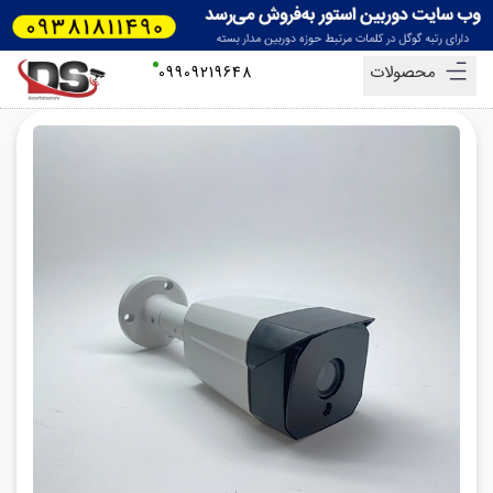
محصولات
09909219648