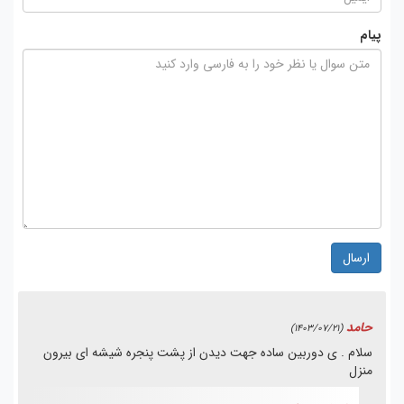
پیام
ارسال
حامد
(1403/07/21)
سلام . ی دوربین ساده جهت دیدن از پشت پنجره شیشه ای بیرون
منزل