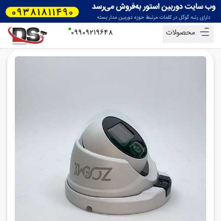
محصولات
09909219648