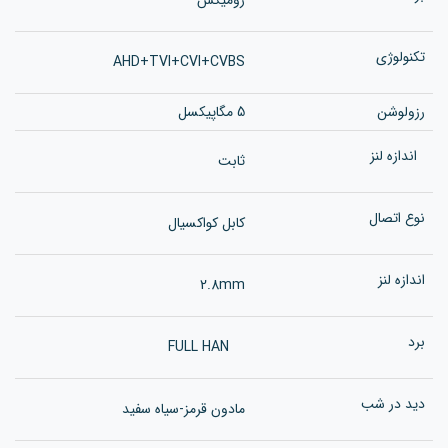
تکنولوژی
AHD+TVI+CVI+CVBS
رزولوشن
5 مگاپیکسل
اندازه لنز
ثابت
نوع اتصال
کابل کواکسیال
اندازه لنز
2.8mm
برد
FULL HAN
دید در شب
مادون قرمز-سیاه سفید