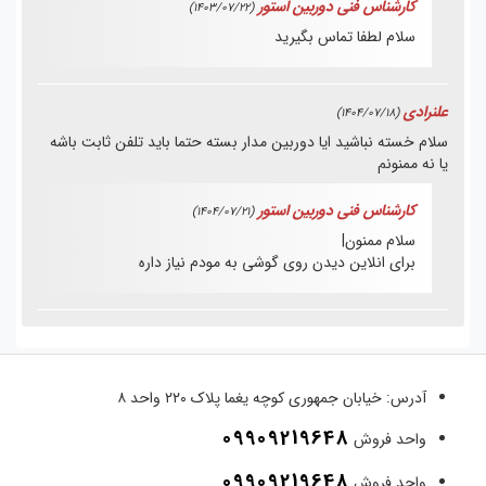
کارشناس فنی دوربین استور
(1403/07/22)
سلام لطفا تماس بگیرید
علنرادی
(1404/07/18)
سلام خسته نباشید ایا دوربین مدار بسته حتما باید تلفن ثابت باشه
یا نه ممنونم
کارشناس فنی دوربین استور
(1404/07/21)
سلام ممنون|
برای انلاین دیدن روی گوشی به مودم نیاز داره
آدرس:
خیابان جمهوری کوچه یغما پلاک ۲۲۰ واحد ۸
09909219648
واحد فروش
09909219648
واحد فروش