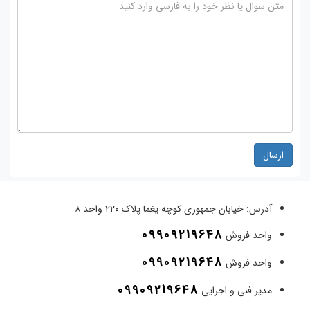
ارسال
آدرس:
خیابان جمهوری کوچه یغما پلاک ۲۲۰ واحد ۸
09909219648
واحد فروش
09909219648
واحد فروش
09909219648
مدیر فنی و اجرایی