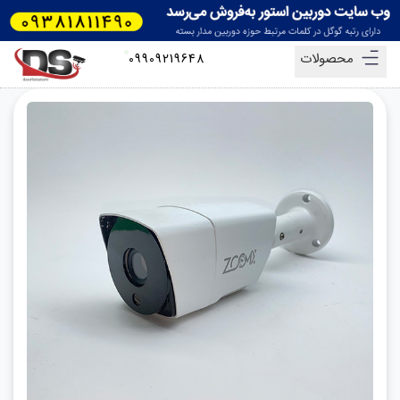
محصولات
09909219648