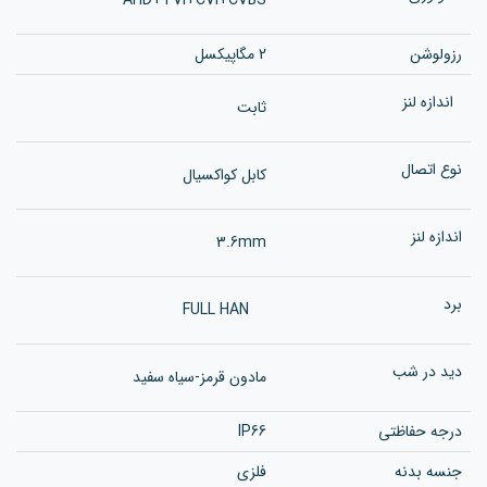
رزولوشن
2 مگاپیکسل
اندازه لنز
ثابت
نوع اتصال
کابل کواکسیال
اندازه لنز
3.6mm
برد
FULL HAN
دید در شب
مادون قرمز-سیاه سفید
درجه حفاظتی
IP66
جنسه بدنه
فلزی