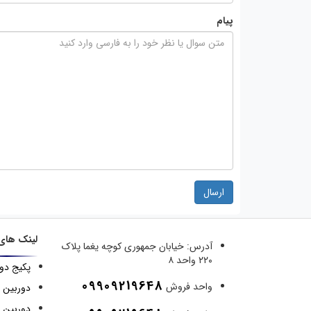
پیام
ارسال
لینک های
آدرس:
خیابان جمهوری کوچه یغما پلاک
۲۲۰ واحد ۸
پکیج دو
09909219648
واحد فروش
دوربین 
دوربین م