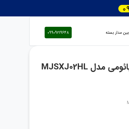
ین مدار بسته
09909219648
دوربین مدار بسته تحت شبکه شیائومی مدل MJSXJ02HL