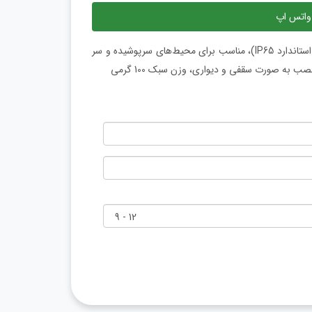
واتس اپ
دوربین مداربسته تحت شبکه شیائومی، اتصال بی سیم، ضد آب (دارای استاندارد IP65)، مناسب برای محیط‌های سرپوشیده و سر
 به صورت سقفی و دیواری، وزن سبک 100 گرمی