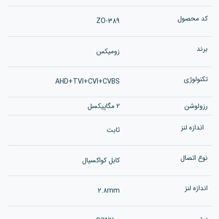
کد محصول
ZO-389
برند
زومیکس
تکنولوژی
AHD+TVI+CVI+CVBS
رزولوشن
2 مگاپیکسل
اندازه لنز
ثابت
نوع اتصال
کابل کواکسیال
اندازه لنز
2.8mm
برد