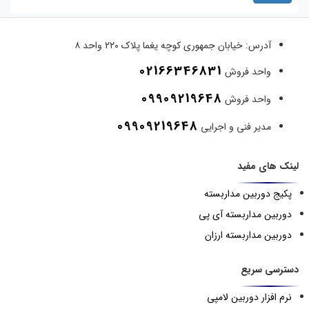
آدرس:
خیابان جمهوری کوچه یغما پلاک ۲۲۰ واحد ۸
02166346831
واحد فروش
09909219648
واحد فروش
09909219648
مدیر فنی و اجرایی
لینک های مفید
پکیج دوربین مداربسته
دوربین مداربسته آی پی
دوربین مداربسته ارزان
دسترسی سریع
نرم افزار دوربین لامپی