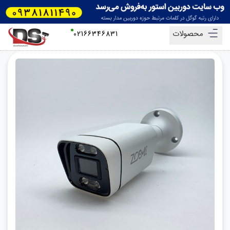
محصولات
02166346831