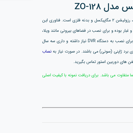
دل ZO-128
بالت زومیکس دارای دید درشب وارم لایت، رزولیشن 2 مگاپیکسل و بدنه فلزی است. فناوری این
وربین ضد گرد و غبار بوده و برای نصب در فضاهای بیرونی مانند ویلا،
درب پارکینگ ها و... مناسب می باشد.این دوربین مدار بسته برای نصب به دستگاه DVR نیاز داشته و داری سه سال
 برد ژاپنی (سونی) می باشند. در صورت نیاز به
نصاب
لفن های دوربین استور تماس بگیرید.
 متفاوت می باشد. برای دریافت نمونه با کیفیت اصلی