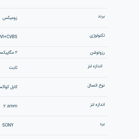
برند
زومیکس
تکنولوژی
VI+CVBS
رزولوشن
2 مگاپیکسل
اندازه لنز
ثابت
نوع اتصال
کابل کواکس
اندازه لنز
2.8mm
برد
SONY