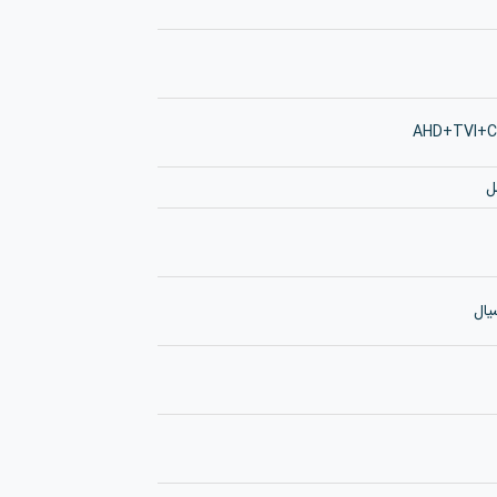
AHD+TVI+C
یال