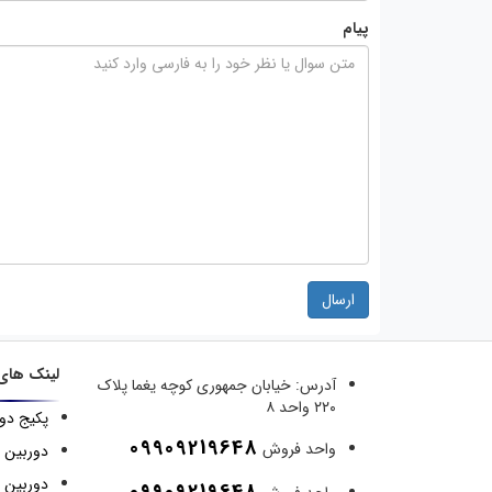
پیام
ارسال
لینک های
آدرس:
خیابان جمهوری کوچه یغما پلاک
۲۲۰ واحد ۸
پکیج دو
09909219648
واحد فروش
دوربین 
دوربین م