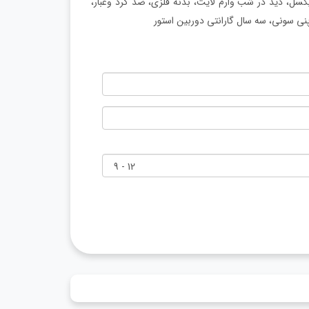
ر بسته بولت زومیکس مدل ZO-128 دارای رزولیشن 2 مگاپیکسل، دید در شب وارم لایت، بدنه فلزی، ضد گرد وغبار،
پنی سونی، سه سال گارانتی دوربین استور