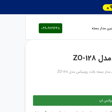
ین مدار بسته
09909219648
ZO-12
مدار بسته بالت زومیکس مدل ZO-128
واتس اپ