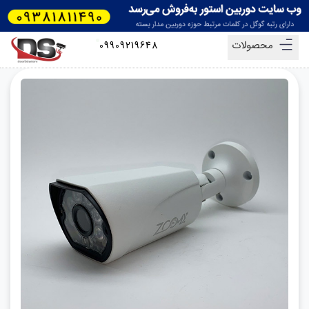
محصولات
09909219648