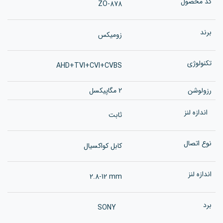
کد محصول
ZO-878
برند
زومیکس
تکنولوژی
AHD+TVI+CVI+CVBS
رزولوشن
2 مگاپیکسل
اندازه لنز
ثابت
نوع اتصال
کابل کواکسیال
اندازه لنز
2.8-12 mm
برد
SONY