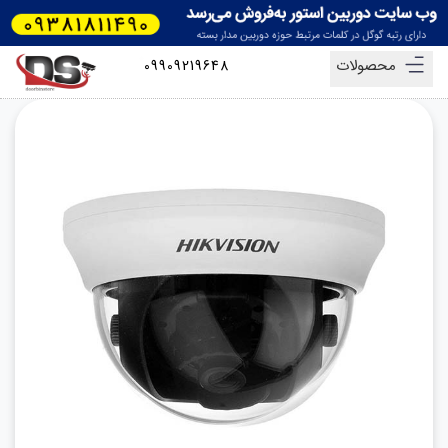
محصولات
09909219648