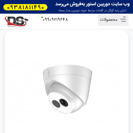
محصولات
09909219648