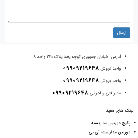
ارسال
آدرس:
خیابان جمهوری کوچه یغما پلاک ۲۲۰ واحد ۸
09909219648
واحد فروش
09909219648
واحد فروش
09909219648
مدیر فنی و اجرایی
لینک های مفید
پکیج دوربین مداربسته
دوربین مداربسته آی پی