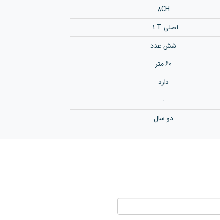
8CH
1 T اصلی
شش عدد
60 متر
دارد
-
دو سال