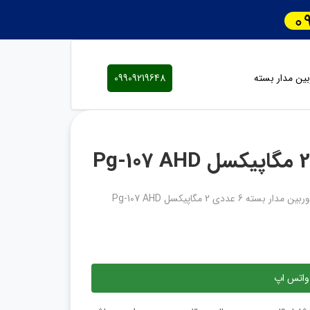
ین مدار بسته
09909219648
ر بسته 6 عددی 2 مگاپیکسل Pg-107 AHD
واتس اپ