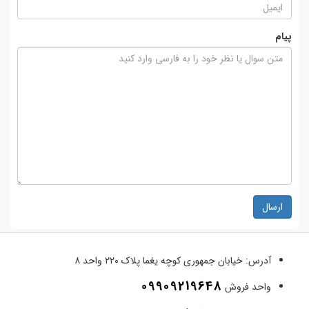
پیام
ارسال
آدرس:
خیابان جمهوری کوچه یغما پلاک ۲۲۰ واحد ۸
09909219648
واحد فروش