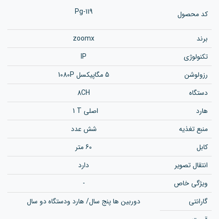
Pg-119
کد محصول
برند
zoomx
تکنولوژی
IP
رزولوشن‌
5 مگاپیکسل 1080P
دستگاه
8CH
هارد
1 T اصلی
منبع تغذیه
شش عدد
کابل
60 متر
انتقال تصویر
دارد
ویژگی خاص
-
گارانتی
دوربین ها پنج سال/ هارد ودستگاه دو سال