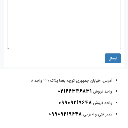
ارسال
آدرس:
خیابان جمهوری کوچه یغما پلاک ۲۲۰ واحد ۸
02166346831
واحد فروش
09909219648
واحد فروش
09909219648
مدیر فنی و اجرایی