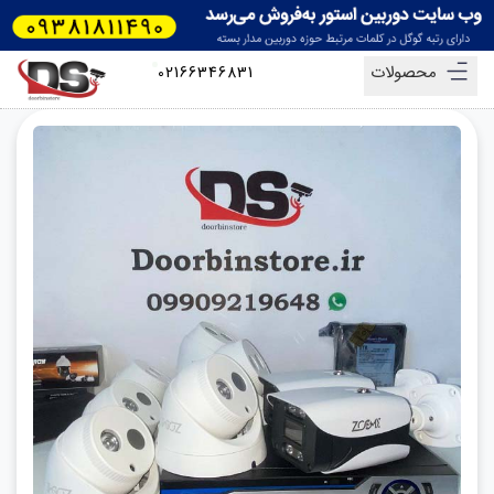
محصولات
02166346831