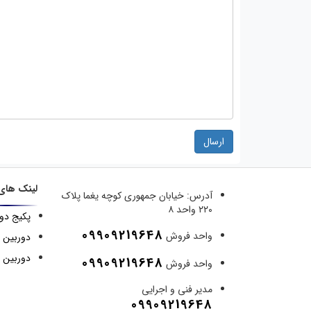
ارسال
لینک های
آدرس:
خیابان جمهوری کوچه یغما پلاک
۲۲۰ واحد ۸
پکیج دو
09909219648
واحد فروش
دوربین 
دوربین م
09909219648
واحد فروش
مدیر فنی و اجرایی
09909219648