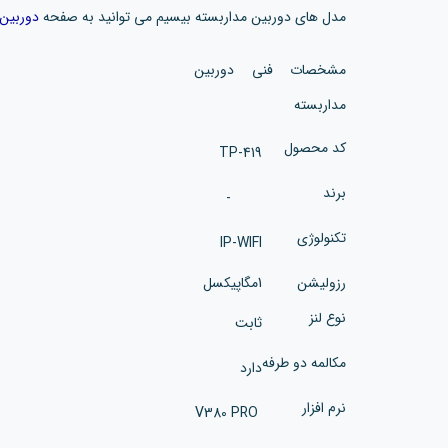
مدل های دوربین مداربسته بیسیم می توانید به صفحه
دوربین 
مشخصات فنی دوربین
مداربسته
کد محصول
TP-419
برند
-
تکنولوژی
IP-WIFI
رزولیشن
1مگاپیکسل
نوع لنز
ثابت
مکالمه دو طرفه
دارد
نرم افزار
V380 PRO