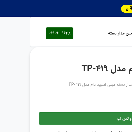
ین مدار بسته
09909219648
 TP-419
ار بسته مینی اسپید دام مدل TP-419
واتس اپ