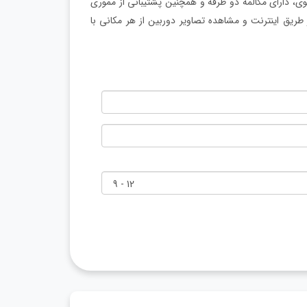
دل TP-419 با دید در شب رنگی قوی، دارای مکالمه دو طرفه و همچنین پشتیبانی از مموری
ویر از طریق اینترنت و مشاهده تصاویر دوربین از هر مکانی با