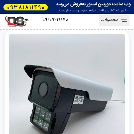
محصولات
09909219648