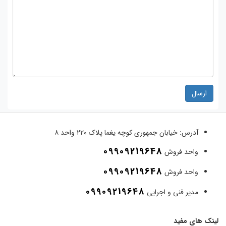
ارسال
آدرس:
خیابان جمهوری کوچه یغما پلاک ۲۲۰ واحد ۸
09909219648
واحد فروش
09909219648
واحد فروش
09909219648
مدیر فنی و اجرایی
لینک های مفید