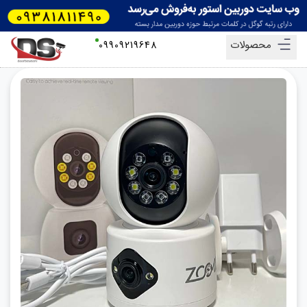
محصولات
09909219648