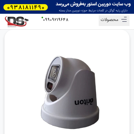
محصولات
09909219648