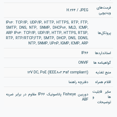
فرمت‌های
H.۲۶۴ / JPEG
ویدیویی
IPv۶: TCP/IP, UDP/IP, HTTP, HTTPS, RTP, FTP,
SMTP, DNS, NTP, SNMP, DHCPv۶, MLD, ICMP,
پروتکل‌ها
ARP IPv۴: TCP/IP, UDP/IP, HTTP, HTTPS, RTSP,
RTP, RTP/RTCP,FTP, SMTP, DHCP, DNS, DDNS,
NTP, SNMP, UPnP, IGMP, ICMP, ARP
استانداردها
IP۶۶
گواهینامه‌ ها
ONVIF
منبع تغذیه
۱۲V DC, PoE (IEEE۸۰۲.۳af compliant)
اقلام همراه
دفترچه راهنما
سایر قابلیت
دوربین Fisheye پاناسونیک IP۶۶ مقاوم در برابر ضربه
ها و
ABF
توضیحات