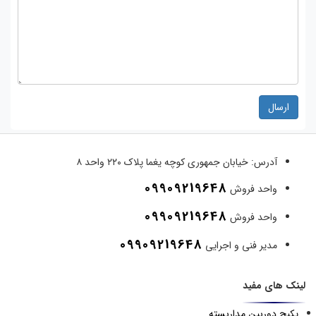
ارسال
آدرس:
خیابان جمهوری کوچه یغما پلاک ۲۲۰ واحد ۸
09909219648
واحد فروش
09909219648
واحد فروش
09909219648
مدیر فنی و اجرایی
لینک های مفید
پکیج دوربین مداربسته