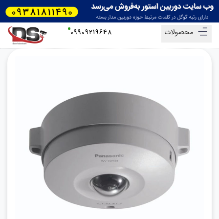
محصولات
09909219648