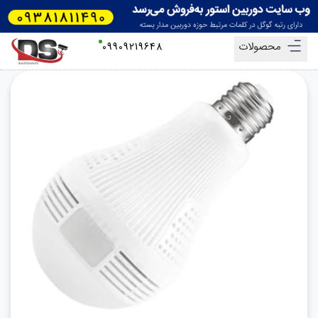
محصولات
09909219648