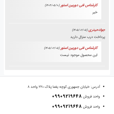
کارشناس فنی دوربین استور
(1404/05/10)
خیر
جوادحیدری
(1405/02/05)
پرداخت درب منزال دارید
کارشناس فنی دوربین استور
(1405/02/05)
این محصول موجود نیست
آدرس:
خیابان جمهوری کوچه یغما پلاک ۲۲۰ واحد ۸
09909219648
واحد فروش
09909219648
واحد فروش