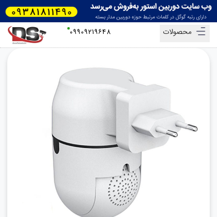
محصولات
09909219648