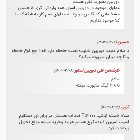
دوربین بصورت تکی هست
مدلهای موچود در دوربین استور همه وارداتی گری a هستن
مشخصاتی که گفتین مربوط به مدلهای سیم کارتیه فیکه که ما
کلا موجود نداریم
حسین
(1403/03/06)
با سلام مجدد دوربین قابلیت نصب حافظه دارد اکه+ چع نوع حافظه
و تا چه میزان ساپورت میکند؟
کارشناس فنی دوربین استور
(1403/03/06)
سلام
تا 128 گیگ ساپورت میکنه
ترابی
(1403/04/13)
سلام خسته نباشید Tp4000 ضد اب هستش در برابر نور مستقیم
آسیب نمیبین ؟بنده کرج هستم هزینه وخرید میشه موقع تحویل
پرداخت کرد