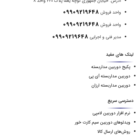
آدرس:
خیابان جمهوری کوچه یغما پلاک ۲۲۰ واحد ۸
09909219648
واحد فروش
09909219648
واحد فروش
09909219648
مدیر فنی و اجرایی
لینک های مفید
پکیج دوربین مداربسته
دوربین مداربسته آی پی
دوربین مداربسته ارزان
دسترسی سریع
نرم افزار دوربین لامپی
ویدئوهای دوربین سیم کارت خور
روش‌های ارسال کالا