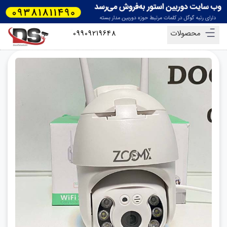
محصولات
09909219648