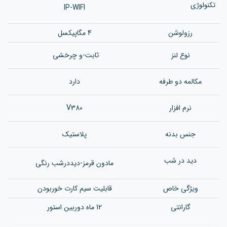
تکنولوژی
IP-WIFI
رزولوشن
4 مگاپیکسل
نوع لنز
ثابت-و چرخشی
مکالمه دو طرفه
دارد
نرم افزار
V380
جنس بدن
ه
پلاستیک
دید در شب
مادون قرمز-دیددرشب رنگی
ویژگی خاص
قابلیت سیم کارت خوربودن
گارانتی
12 ماه دوربین استور