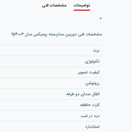
توضیحات
مشخصات فنی
<
مشخصات فنی دوربین مداربسته زومیکس مدل tp4003
برند
تکنولوژی
کیفیت تصویر
رزولوشن
اتقال صدای دو طرفه
کارت حافظه
دید در شب
استاندارد