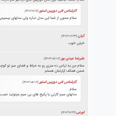
کارشناس فنی دوربین استور
(1402/11/17)
سلام ممنون از شما
این مدل نداره ولی مدلهای بیسیم
کیان
(1403/02/23)
خیلی خوب
علیرضا عيدی پور
(1403/05/06)
سلام من یه تراس ده منری رو به حیاط و فضای سبز تو کوچه د
ضمن همکف اپارتمان هستم
کارشناس فنی دوربین استور
(1403/05/09)
سلام
مدلهای سیم کارتی یا پکیج های بی سیم میتونید نصب و
اورعی
(1403/11/29)