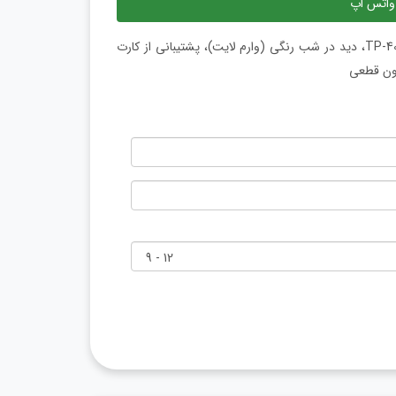
واتس اپ
دوربین مداربسته بالت سیم کارت خور 2 مگاپیکسلی زومیکس مدل TP-4003، دید در شب رنگی (وارم لایت)، پشتیبانی از کارت