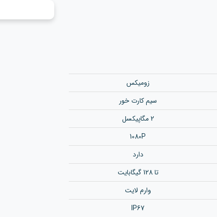
زومیکس
سیم کارت خور
2 مگاپیکسل
1080P
دارد
تا 128 گیگابایت
وارم لایت
IP67