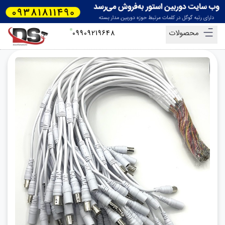
محصولات
09909219648