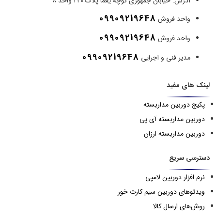
آدرس:
خیابان جمهوری کوچه یغما پلاک ۲۲۰ واحد ۸
09909219648
واحد فروش
09909219648
واحد فروش
09909219648
مدیر فنی و اجرایی
لینک های مفید
پکیج دوربین مداربسته
دوربین مداربسته آی پی
دوربین مداربسته ارزان
دسترسی سریع
نرم افزار دوربین لامپی
ویدئوهای دوربین سیم کارت خور
روش‌های ارسال کالا