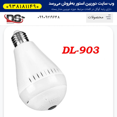
محصولات
09909219648