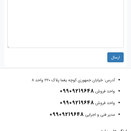
ارسال
آدرس:
خیابان جمهوری کوچه یغما پلاک ۲۲۰ واحد ۸
09909219648
واحد فروش
09909219648
واحد فروش
09909219648
مدیر فنی و اجرایی