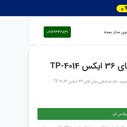
ین مدار بسته
02166346831
TP-4
د دام چرخشی وای فای 36 ایکس TP-4014
واتس اپ