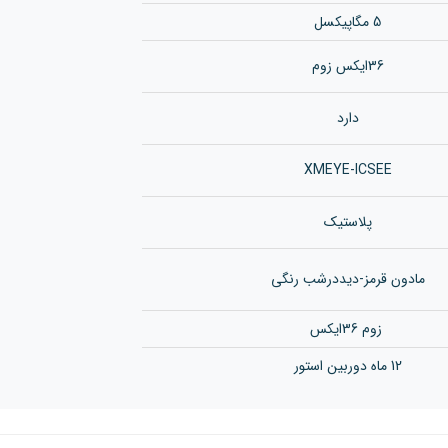
5 مگاپیکسل
36ایکس زوم
دارد
XMEYE-ICSEE
پلاستیک
مادون قرمز-دیددرشب رنگی
زوم 36ایکس
12 ماه دوربین استور