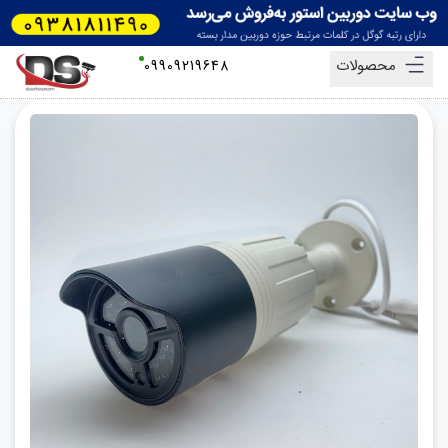
محصولات
09909219648