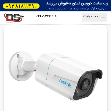
محصولات
09909219648