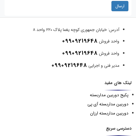
ارسال
آدرس:
خیابان جمهوری کوچه یغما پلاک ۲۲۰ واحد ۸
09909219648
واحد فروش
09909219648
واحد فروش
09909219648
مدیر فنی و اجرایی
لینک های مفید
پکیج دوربین مداربسته
دوربین مداربسته آی پی
دوربین مداربسته ارزان
دسترسی سریع