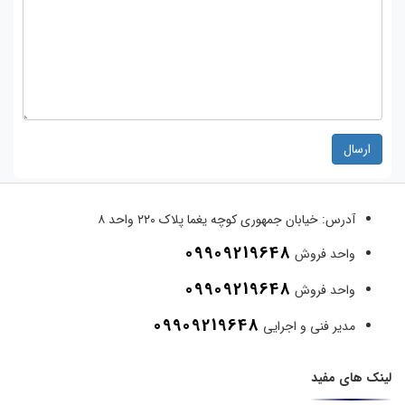
ارسال
آدرس:
خیابان جمهوری کوچه یغما پلاک ۲۲۰ واحد ۸
09909219648
واحد فروش
09909219648
واحد فروش
09909219648
مدیر فنی و اجرایی
لینک های مفید