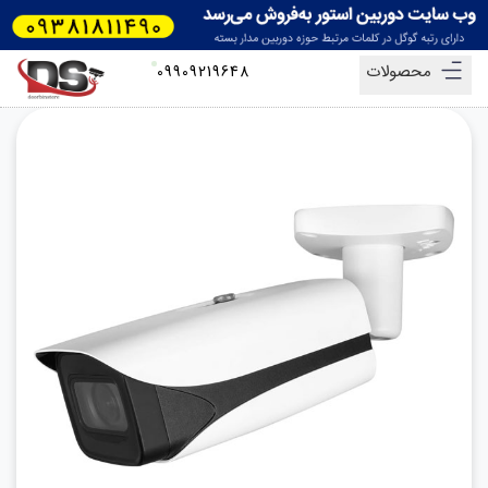
محصولات
09909219648