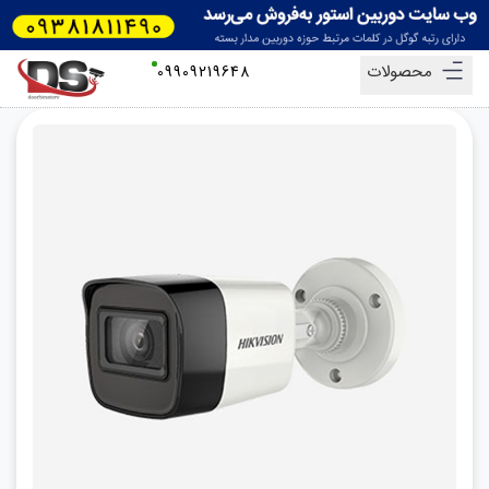
محصولات
09909219648