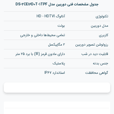
جدول مشخصات فنی دوربین مدل DS-2CE16D0T-1TPF
تکنولوژی
آنالوگ HD - HDTVI
مدل دوربین
بولت
کاربری
تمامی محیط‌ها داخلی و خارجی
رزولوشن تصویر دوربین
2 مگاپیکسل
قابلیت دید در شب
دارای مادون قرمز (IR) با برد 25 متر
جنس بدنه
پلاستیک
گواهی محافظت
استاندارد IP67