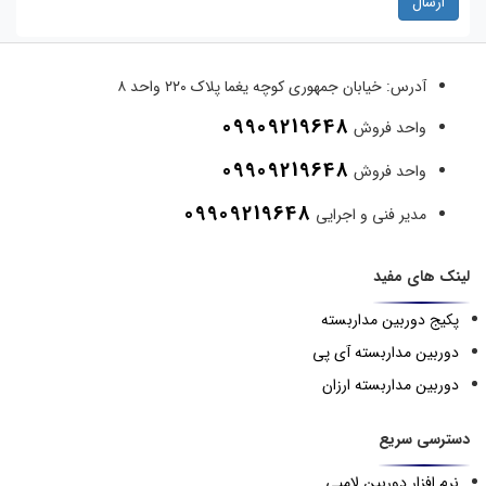
ارسال
آدرس:
خیابان جمهوری کوچه یغما پلاک ۲۲۰ واحد ۸
09909219648
واحد فروش
09909219648
واحد فروش
09909219648
مدیر فنی و اجرایی
لینک های مفید
پکیج دوربین مداربسته
دوربین مداربسته آی پی
دوربین مداربسته ارزان
دسترسی سریع
نرم افزار دوربین لامپی