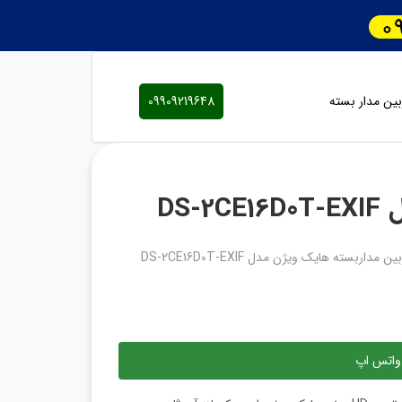
ین مدار بسته
09909219648
DS
ن مداربسته هایک ویژن مدل DS-2CE16D0T-EXIF
واتس اپ