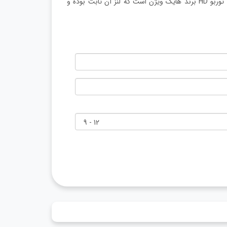
دوربین مدل DS-2CE16D0T-EXIF یکی از انواع مدل‌های دوربین بولت توربو HD برند هایک ویژن است که لنز آن ثابت بوده و