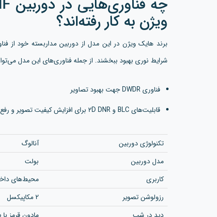
ویژن به کار رفته‌اند؟
برند هایک ویژن در این مدل از دوربین مداربسته خود از فناور
شرایط نوری بهبود ببخشند. از جمله فناوری‌های این مدل می‌توان 
فناوری DWDR جهت بهبود تصاویر
قابلیت‌های BLC و 2D DNR برای افزایش کیفیت تصویر و رفع اثرات منفی نور شدید و کاهش نویز تصاویر
تکنولوژی دوربین
آنالوگ
مدل دوربین
بولت
کاربری
محیط‌های داخ
رزولوشن تصویر
2 مکاپیکسل
دید در شب
مادون قرمز با برد 20