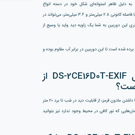
به دلیل ظاهر استوانه‌ای شکل خود در دسته انواع
دوربین‌های بولت قرار می‌گیرد. این دوربین با داشتن لنز ثابت با فاصله کانونی 2.8 میلی‌متر و 3.6 میلی‌متر، می‌تواند در
د کند. لنز 2.8 میلی‌متری این دوربین به شما یک زاویه دید واید یا وسیع از
نه پلاستیکی این محصول، استاندارد IP66 به کار برده شده است تا این دوربین در برابر آب مقاوم بوده و
آیا دوربین هایک ویژن مدل DS-2CE16D0T-EXIF از
است؟
مدل DS-2CE16D0T-EXIF با داشتن مادون قرمز، از قابلیت دید در شب تا برد 20 متر
مان‌هایی که نور کافی در محیط وجود ندارد نیز بتوانید