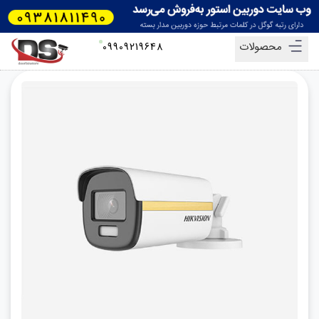
محصولات
09909219648