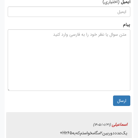
ایمیل
(اختیاری)
پیام
ارسال
اسماعیلی
(1405/01/31)
یک‌عدددوربین‌2مگا‌مخواستم‌که‌به‌H265+