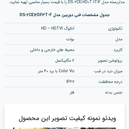
مداربسته مدل DS-2CE17D0T-IT1F را با قیمت بسیار مناسبی تهیه نمایید.
جدول مشخصات فنی دوربین مدل DS-2CE12DF3T-F
تکنولوژی
آنالوگ HD – HDTVI
مدل
بولت
کاربرد
محیط های خارجی و داخلی
رزولوشن تصویر
2 مگاپیکسل
میزان دید در شب
Color Vu با برد 40 متر
درجه محافظت
IP67
جنس بدنه
فلز
ویدئو نمونه کیفیت تصویر این محصول