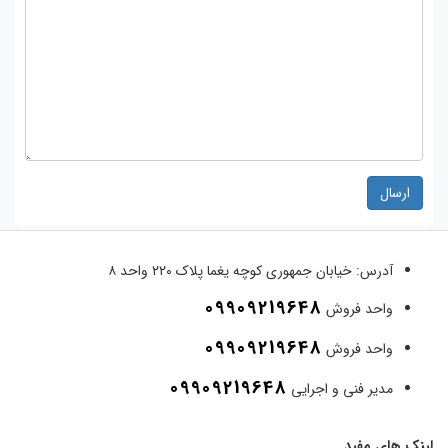
ارسال
آدرس:
خیابان جمهوری کوچه یغما پلاک ۲۲۰ واحد ۸
09909219648
واحد فروش
09909219648
واحد فروش
09909219648
مدیر فنی و اجرایی
لینک های مفید