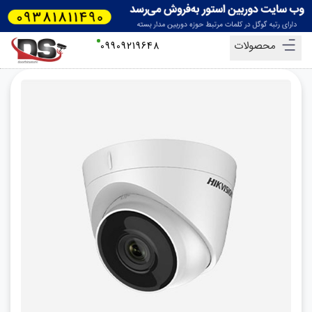
محصولات
09909219648