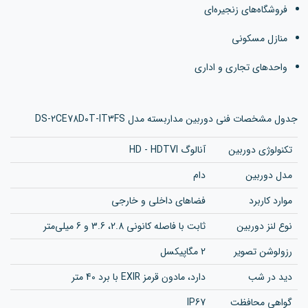
فروشگاه‌های زنجیره‌ای
منازل مسکونی
واحدهای تجاری و اداری
جدول مشخصات فنی دوربین مداربسته مدل DS-2CE78D0T-IT3FS
تکنولوژی دوربین
آنالوگ HD - HDTVI
مدل دوربین
دام
موارد کاربرد
فضاهای داخلی و خارجی
نوع لنز دوربین
ثابت با فاصله کانونی 2.8، 3.6 و 6 میلی‌متر
رزولوشن تصویر
2 مگاپیکسل
دید در شب
دارد، مادون قرمز EXIR با برد 40 متر
گواهی محافظت
IP67