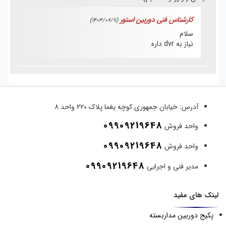
کارشناس فنی دوربین استور
(1403/07/11)
سلام
نیاز به dvr داره
آدرس:
خیابان جمهوری کوچه یغما پلاک ۲۲۰ واحد ۸
09909219648
واحد فروش
09909219648
واحد فروش
09909219648
مدیر فنی و اجرایی
لینک های مفید
پکیج دوربین مداربسته