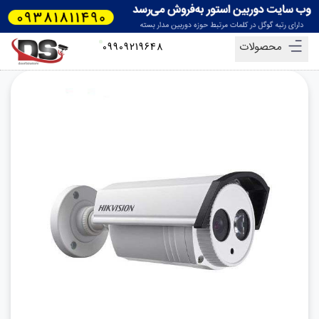
محصولات
09909219648